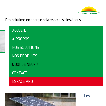
Des solutions en énergie solaire accessibles à tous !
ACCUEIL
À PROPOS
NOS SOLUTIONS
NOS PRODUITS
QUOI DE NEUF ?
QUOI DE NEUF ?
CONTACT
ESPACE PRO
Des nouvelles de Vert Tech.
Les