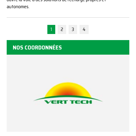
autonomes.
1
2
3
4
NOS COORDONNÉES